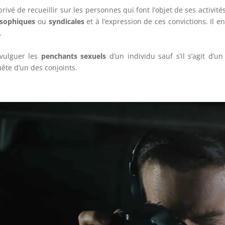
privé de recueillir sur les personnes qui font l’objet de ses activit
osophiques
ou
syndicales
et à l’expression de ces convictions. Il 
.
ivulguer les
penchants sexuels
d’un individu sauf s’il s’agit d’
quête d’un des conjoints.