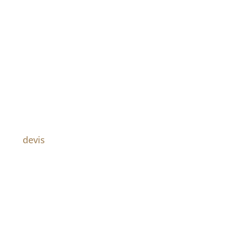
DEVIS GRATUIT
Nous travaillons toujours par
devis
et ceux-ci sont gratuits.
N’hésitez pas à nous contacter à
ce sujet.